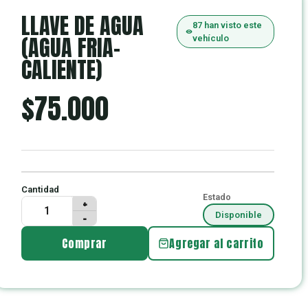
LLAVE DE AGUA
87 han visto este
(AGUA FRIA-
vehículo
CALIENTE)
$
75.000
Cantidad
Estado
+
Disponible
−
Comprar
Agregar al carrito