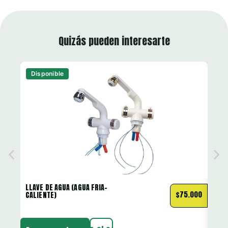
Quizás pueden interesarte
Disponible
Di
LLAVE DE AGUA (AGUA FRIA-
LLAV
$
75.000
CALIENTE)
CABE