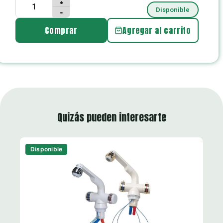
+
Disponible
−
Comprar
Agregar al carrito
Quizás pueden interesarte
Disponible
Di