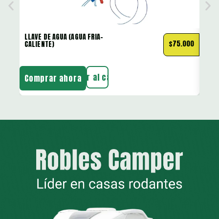
LLAVE DE AGUA (AGUA FRIA-
LLAV
$
75.000
CALIENTE)
CABE
Añadir al carrito
Comprar ahora
Com