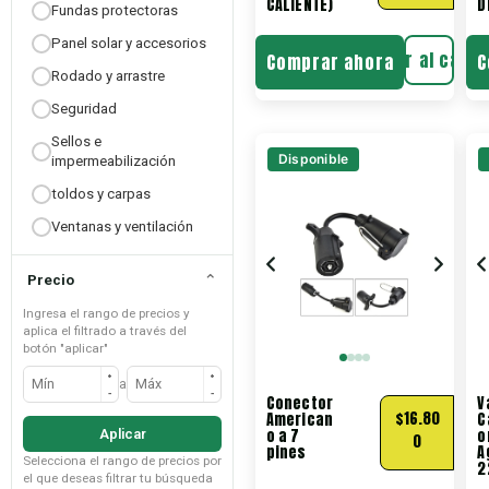
CALIENTE)
D
Fundas protectoras
Panel solar y accesorios
Añadir al carri
Comprar ahora
C
Rodado y arrastre
Seguridad
Sellos e
Disponible
impermeabilización
toldos y carpas
Ventanas y ventilación
⌄
Precio
Ingresa el rango de precios y
aplica el filtrado a través del
botón "aplicar"
+
+
a
−
−
Conector
V
$
16.80
American
C
o a 7
o
Aplicar
0
pines
A
Selecciona el rango de precios por
2
el que deseas filtrar tu búsqueda