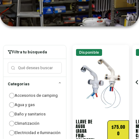
Filtra tu búsqueda
Disponible
⌄
Categorías
Accesorios de camping
Agua y gas
Baño y sanitarios
LLAVE DE
L
Climatización
AGUA
M
$
75.00
(AGUA
N
Electricidad e Iluminación
0
FRIA-
C