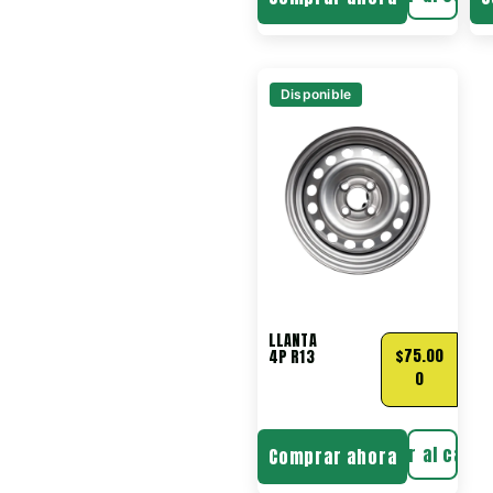
Disponible
LLANTA
$
75.00
4P R13
0
Añadir al carri
Comprar ahora