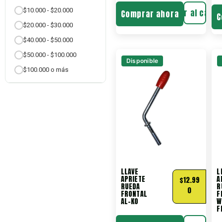
$10.000 - $20.000
Añadir al carri
Comprar ahora
C
$20.000 - $30.000
$40.000 - $50.000
$50.000 - $100.000
Disponible
$100.000 o más
LLAVE
L
APRIETE
A
$
12.99
RUEDA
R
0
FRONTAL
F
AL-KO
W
F