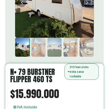
215 han visto
N• 79 BURSTNER
esta casa
FLIPPER 460 TS
rodante
$15.990.000
IVA incluido