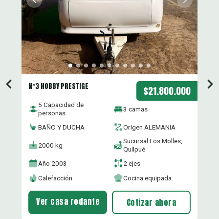
N°3 HOBBY PRESTIGE
00
$21.800.000
5 Capacidad de
3 camas
personas
BAÑO Y DUCHA
Origen ALEMANIA
Sucursal Los Molles,
2000 kg
Quilpué
Año 2003
2 ejes
Calefacción
Cocina equipada
Ver casa rodante
Cotizar ahora